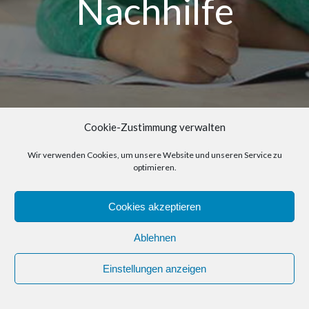
Nachhilfe
Cookie-Zustimmung verwalten
Wir verwenden Cookies, um unsere Website und unseren Service zu
optimieren.
© 2026 Spektrum Bildungszentrum Solingen e.V.. Created
Cookies akzeptieren
for free using WordPress and
Colibri
Ablehnen
Einstellungen anzeigen